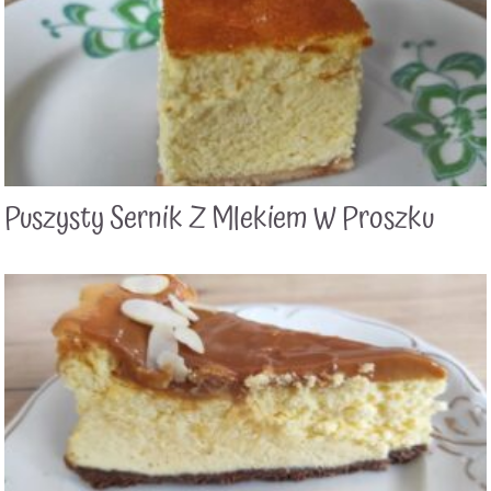
Puszysty Sernik Z Mlekiem W Proszku