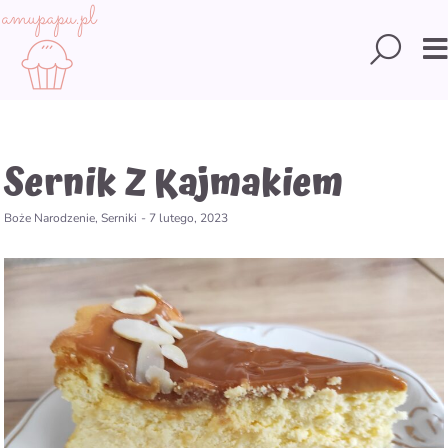
Skip
to
Searc
content
Sernik Z Kajmakiem
Boże Narodzenie
,
Serniki
-
7 lutego, 2023