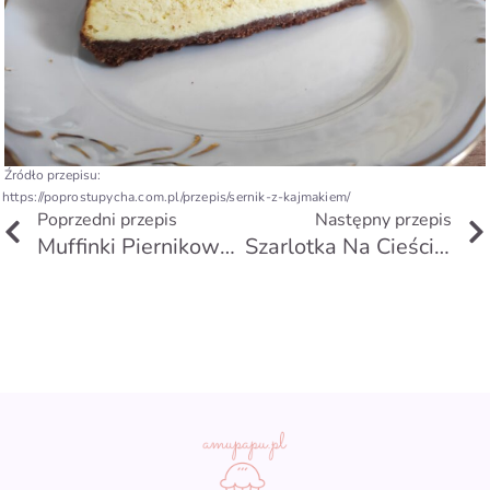
Źródło przepisu:
https://poprostupycha.com.pl/przepis/sernik-z-kajmakiem/
Prev
Poprzedni przepis
Następny przepis
Muffinki Piernikowe Z Marmoladą
Szarlotka Na Cieście Krucho-Drożdżowym