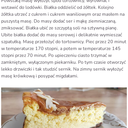
Powstałą masę wyłożyć spód tortownicy, wyrównać i
wstawić do lodówki. Białka oddzielić od żółtek. Kolejno
żółtka utrzeć z cukrem i cukrem waniliowym oraz masłem na
puszystą masę. Do masy dodać ser i mąkę ziemniaczaną,
zmiksować. Białka ubić ze szczyptą soli na sztywną pianę.
Ubite białka dodać do masy serowej i delikatnie wymieszać
szpatułką. Masę przełożyć do tortownicy. Piec przez 20 minut
w temperaturze 170 stopni, a potem w temperaturze 145
stopni przez 70 minut. Po upieczeniu ciasto trzymać w
zamkniętym, wyłączonym piekarniku. Po tym czasie otworzyć
lekko drzwiczki i tak studzić sernik. Na zimny sernik wyłożyć
masę krówkową i posypać migdałami.