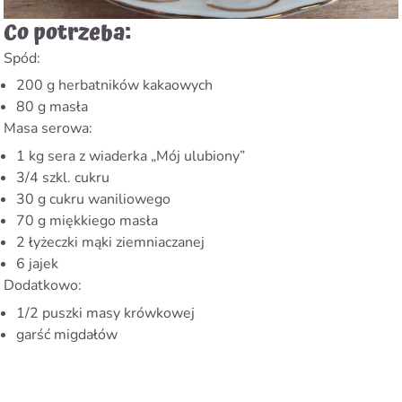
Co potrzeba:
Spód:
200 g herbatników kakaowych
80 g masła
Masa serowa:
1 kg sera z wiaderka „Mój ulubiony”
3/4 szkl. cukru
30 g cukru waniliowego
70 g miękkiego masła
2 łyżeczki mąki ziemniaczanej
6 jajek
Dodatkowo:
1/2 puszki masy krówkowej
garść migdałów