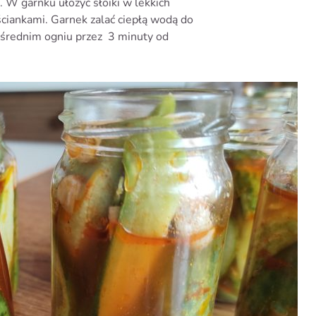
 W garnku ułożyć słoiki w lekkich
 ściankami. Garnek zalać ciepłą wodą do
 średnim ogniu przez 3 minuty od