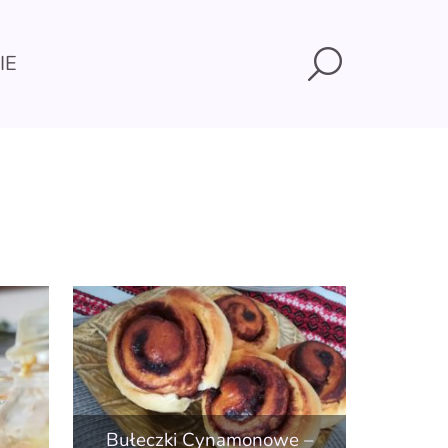
Search
IE
Bułeczki Cynamonowe –