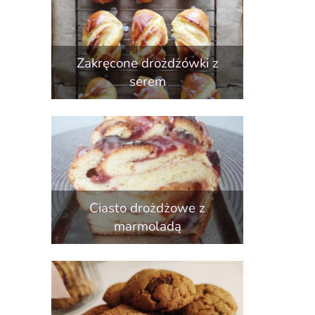
Zakręcone drożdżówki z
serem
Ciasto drożdżowe z
marmoladą