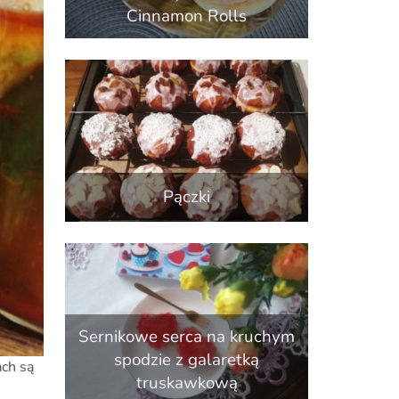
Cinnamon Rolls
Pączki
Sernikowe serca na kruchym
spodzie z galaretką
ach są
truskawkową