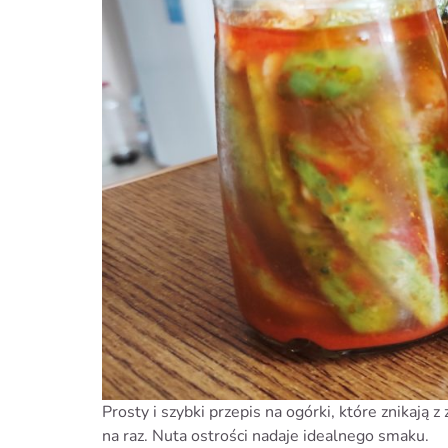
Prosty i szybki przepis na ogórki, które znikaj
na raz. Nuta ostrości nadaje idealnego smaku.