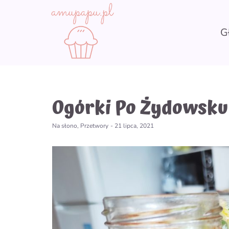
Skip
to
content
G
Ogórki Po Żydowsku
Na słono
,
Przetwory
-
21 lipca, 2021