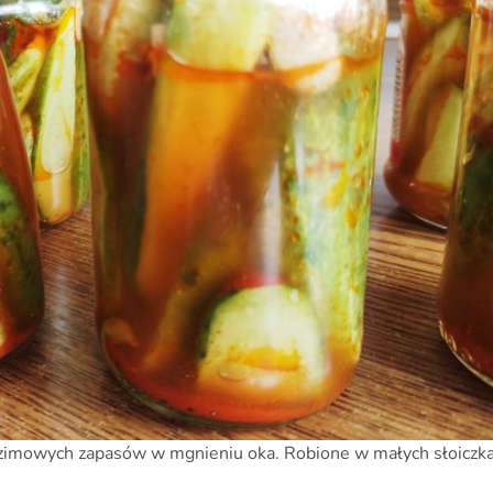
ą z zimowych zapasów w mgnieniu oka. Robione w małych słoiczk