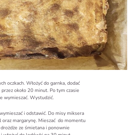
żych oczkach. Włożyć do garnka, dodać
u przez około 20 minut. Po tym czasie
ie wymieszać. Wystudzić.
 wymieszać i odstawić. Do misy miksera
sól oraz margarynę. Mieszać do momentu
, drożdże ze śmietana i ponownie
 i włożyć do lodówki na 30 minut.