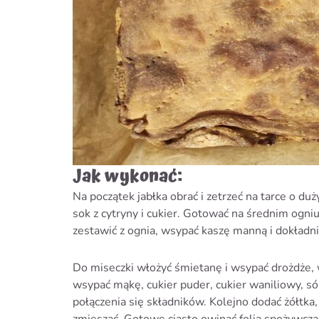
Jak wykonać:
Na początek jabłka obrać i zetrzeć na tarce o du
sok z cytryny i cukier. Gotować na średnim ogni
zestawić z ognia, wsypać kaszę manną i dokładn
Do miseczki włożyć śmietanę i wsypać drożdże,
wsypać mąkę, cukier puder, cukier waniliowy, 
połączenia się składników. Kolejno dodać żółtka
zmieszać. Gotowe ciasto owinąć folią spożywczą