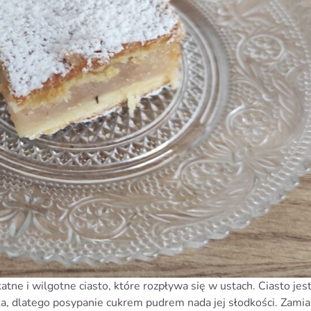
tne i wilgotne ciasto, które rozpływa się w ustach. Ciasto jes
dka, dlatego posypanie cukrem pudrem nada jej słodkości. Zamia