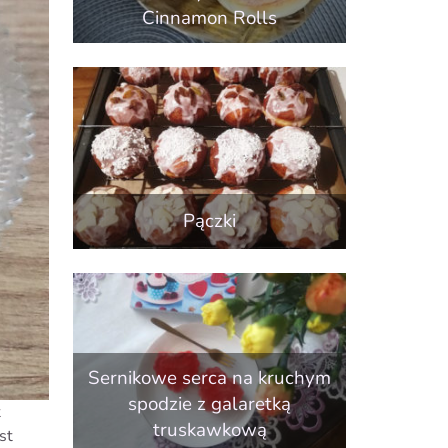
Cinnamon Rolls
Pączki
Sernikowe serca na kruchym
spodzie z galaretką
t
truskawkową
st