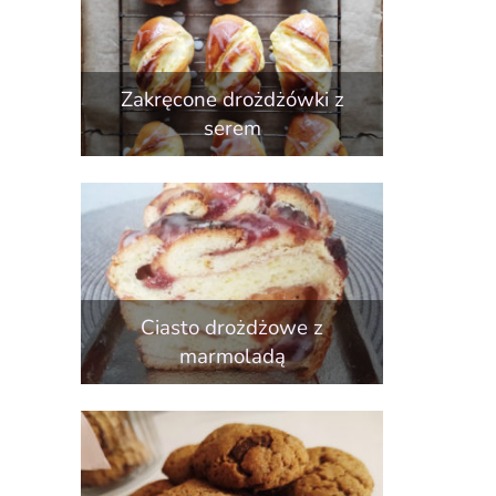
Zakręcone drożdżówki z
serem
Ciasto drożdżowe z
marmoladą