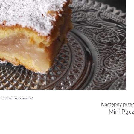
-krucho-drozdzowym/
Następny przep
Mini Pącz