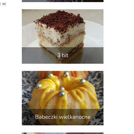
k w
3 bit
Babeczki wielkanocne