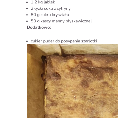
1,2 kg jabłek
2 łyżki soku z cytryny
80 g cukru kryształu
50 g kaszy manny błyskawicznej
Dodatkowo:
cukier puder do posypania szarlotki