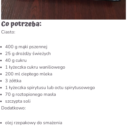
Co potrzeba:
Ciasto:
400 g mąki pszennej
25 g drożdży świeżych
40 g cukru
1 łyżeczka cukru waniliowego
200 ml ciepłego mleka
3 żółtka
1 łyżeczka spirytusu lub octu spirytusowego
70 g roztopionego masła
szczypta soli
Dodatkowo:
olej rzepakowy do smażenia