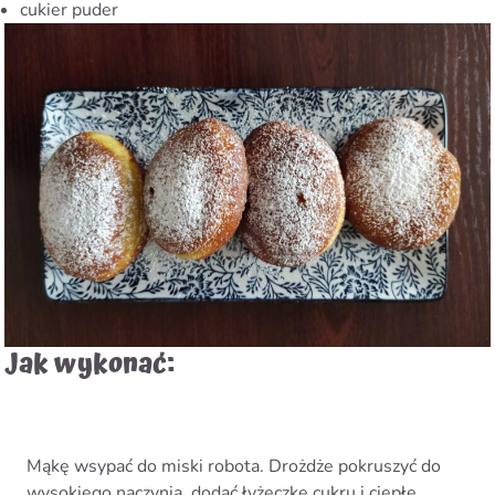
cukier puder
Jak wykonać:
Mąkę wsypać do miski robota. Drożdże pokruszyć do
wysokiego naczynia, dodać łyżeczkę cukru i ciepłe