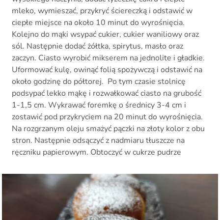
mleko, wymieszać, przykryć ściereczką i odstawić w
ciepłe miejsce na około 10 minut do wyrośnięcia.
Kolejno do mąki wsypać cukier, cukier waniliowy oraz
sól. Następnie dodać żółtka, spirytus, masło oraz
zaczyn. Ciasto wyrobić mikserem na jednolite i gładkie.
Uformować kulę, owinąć folią spożywczą i odstawić na
około godzinę do półtorej.
Po tym czasie stolnicę
podsypać lekko mąkę i rozwałkować ciasto na grubość
1-1,5 cm. Wykrawać foremkę o średnicy 3-4 cm i
zostawić pod przykryciem na 20 minut do wyrośnięcia.
Na rozgrzanym oleju smażyć pączki na złoty kolor z obu
stron. Następnie odsączyć z nadmiaru tłuszcze na
ręczniku papierowym. Obtoczyć w cukrze pudrze