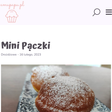
Skip
to
Searc
content
Mini Pączki
Drożdżowe
-
16 lutego, 2023