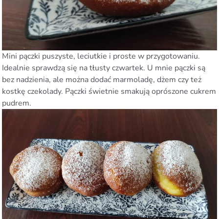
Mini pączki puszyste, leciutkie i proste w przygotowaniu.
Idealnie sprawdzą się na tłusty czwartek. U mnie pączki są
bez nadzienia, ale można dodać marmoladę, dżem czy też
kostkę czekolady. Pączki świetnie smakują oprószone cukrem
pudrem.