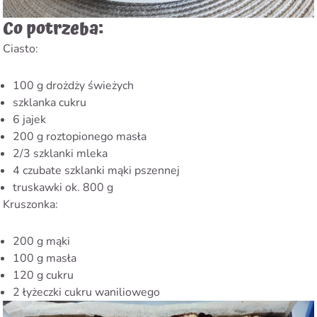
Co potrzeba:
Ciasto:
100 g drożdży świeżych
szklanka cukru
6 jajek
200 g roztopionego masła
2/3 szklanki mleka
4 czubate szklanki mąki pszennej
truskawki ok. 800 g
Kruszonka:
200 g mąki
100 g masła
120 g cukru
2 łyżeczki cukru waniliowego