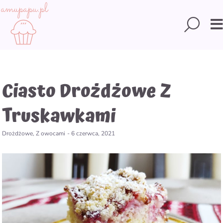
Skip
to
Searc
content
Ciasto Drożdżowe Z
Truskawkami
Drożdżowe
,
Z owocami
-
6 czerwca, 2021