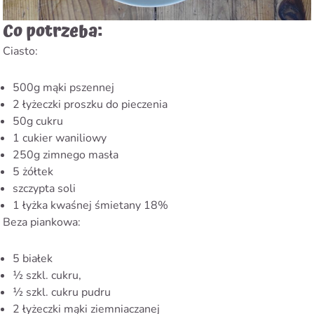
Co potrzeba:
Ciasto:
500g mąki pszennej
2 łyżeczki proszku do pieczenia
50g cukru
1 cukier waniliowy
250g zimnego masła
5 żółtek
szczypta soli
1 łyżka kwaśnej śmietany 18%
Beza piankowa:
5 białek
½ szkl. cukru,
½ szkl. cukru pudru
2 łyżeczki mąki ziemniaczanej